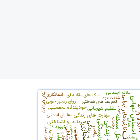
علاقه اجتماعی
ویروس کرونا
اهمالکاری
سبک های مقابله ای
کارکردهای اجرایی
شفقت خود
احساس تنهایی
روان رنجور خویی
تحریف های شناختی
ل
خودپنداره تحصیلی
تنظیم هیجانی
سیگار
ی
مهارت های زندگی
معلمان ابتدایی
حل مسئله
ه
دخانیات
خلاقی
سرمایه روانشناختی
کیفیت زندگی
امید به زندگی
ری
کووید 19
سلامت معنوی
ریاضی
بوکان
استیگما