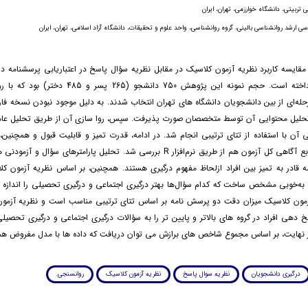
 تربیتی، دانشگاه خوارزمی، تهران، ایران
 ارشد روانشناسی بالینی، گروه روانشناسی، واحد علوم و تحقیقات، دانشگاه آزاد اسلامی، تهران، ایران
مقایسه کاربرد نظریه آزمون کلاسیک در مقابل نظریه سؤال پاسخ در اعتباریابی پرسشنامه 
دانشجویان پرداخته است. حجم نمونه این پژوهش 750 دانشجو (65
له‌ای از بین دانشجویان دانشگاه های تهران انتخاب شدند. به دلیل موجود نبودن نسخه ف
 تحلیل محتوایی آن توسط متخصصان صورت پذیرفت. سپس، روا سازی آن از طریق تحلیل عام
ی آن با استفاده از تتای ترتیبی انجام شد. در ادامه، قدرت تمیز و قابلیت قبول و همچنین
های سؤال و تابع آگاهی کل آزمون هم از طریق نرم‌افزار R بررسی شد. تحلیل پارامترهای سؤ
 قادر به تمیز بین افراد ازلحاظ مفهوم درگیری هستند. همچنین، بر اساس نظریه آزمون کل
به‌خوبی مشخص ساخت که کدام سؤال‌ها بهتر درگیری اجتماعی و درگیری تحصیلی را اندازه گ
آزمون کلاسیک میزان دقت دو پرسش نامه بر اساس تتای ترتیبی مناسب است و نظریه آزمو
خ دهی افراد در گروه های بالاتر و پایین تر را به سؤالات درگیری اجتماعی و درگیری تحصیل
ر نهایت، بر اساس مجموع شاخص های برازش می توان دریافت که داده ها با مدل مفروض هما
درگیری دانشجویان
نظریه سوال پاسخ
نظریه آزمون کلاسیک
روانسنجی.