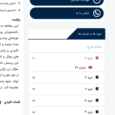
3
- دکترای روانشناسی
4
- دانشجوی کارشناسی
تماس با ما
چکیده :
این مطالعه به 
دوره ها و شماره ها
خوشه‌ای چندمرح
ابتدا ترجمه و
شماره جاری
تأییدی و پایای
دوره 8
این پرسش نامه
شماره 29
سؤال می توان 
از نظر نظریه 
دوره 7
تواند نحوه پاس
مقایسه کند. د
دوره 6
دوره 5
کلمات کلیدی :
دوره 4