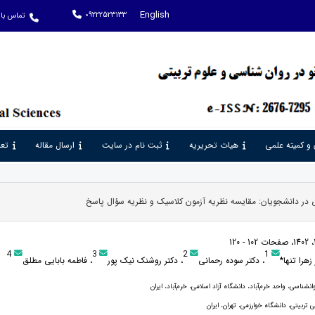
English
09222523133
تماس با 
 و کمیته علمی
هیات تحریریه
ثبت نام در سایت
ارسال مقاله
تعر
 در دانشجویان: مقایسه نظریه آزمون کلاسیک و نظریه سؤال پاسخ
4
3
2
1
زهرا تنها*
، دکتر سوده رحمانی
، دکتر روشنک نیک پور
، فاطمه بابایی مطلق
انشناسی، واحد خرم‌آباد، دانشگاه آزاد اسلامی، خرم‌آباد، ایران
 تربیتی، دانشگاه خوارزمی، تهران، ایران