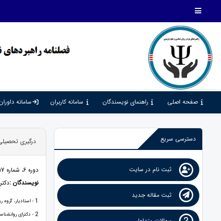
صفحه اصلی
راهنمای نویسندگان
سامانه کاربران
سامانه داوران
دسترسی سریع
درگیری تحصیلی
ثبت نام در سایت
دوره 6، شماره 17، 1402، صفحات 102 - 120
نویسندگان :
دکتر 
ثبت مقاله جدید
1
- استادیار، گروه رو
2
- دکترای روانشناسی
سوالات متداول