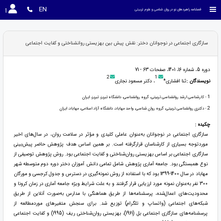
EN
فصلنامه راهبردهای نو در روان شناسی و علوم تربیتی
سازگاری اجتماعی در نوجوانان دختر: نقش پیش بین بهزیستی روانشناختی و کفایت اجتماعی
دوره 5، شماره 16، 1401، صفحات 63 - 71
2
1
نویسندگان :
ثنا افشاری*
، دکتر مسعود نجاری
1
- کارشناسی ارشد روانشناسی تربیتی، گروه روانشناسی، دانشگاه تبریز، تبریز، ایران
2
- دکتری روانشناسی تربیتی، گروه روان شناسی، واحد مهاباد، دانشگاه آزاد اسلامی، مهاباد، ایران
چکیده :
سازگاری اجتماعی در نوجوانان به‌عنوان عاملی کلیدی و مؤثر در سلامت روان، در سال‌های اخیر
موردتوجه بسیاری از کارشناسان قرارگرفته است. بر همین اساس هدف پژوهش حاضر پیش‌بینی
سازگاری اجتماعی بر اساس بهزیستی روان‌شناختی و کفایت اجتماعی بود. روش پژوهش توصیفی از
نوع همبستگی بود. جامعه آماری پژوهش شامل تمامی دانش آموزان دختر دوره دوم متوسطه شهر
مهاباد در سال 1400-1399 بود که با استفاده از روش نمونه‌گیری در دسترس و جدول کرجسی و مورگان
300 نفر به‌عنوان نمونه مورد ارزیابی قرار گرفتند و به علت شرایط ویژه جامعه آماری در زمان کرونا و
محدودیت‌های اعمال‌شده، پرسشنامه‌ها از طریق هماهنگی با مدارس به‌صورت آنلاین از طریق
شبکه‌های اجتماعی (واتساپ و تلگرام) توزیع شد. برای سنجش متغیرهای موردمطالعه از
پرسشنامه‌های سازگاری اجتماعی بل (1961)، بهزیستی روان‌شناختی ریف (1995) و کفایت اجتماعی