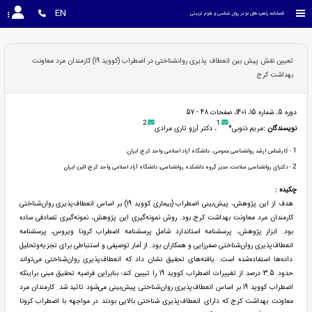
EN
فصلنامه راهبردهای نو در روان شناسی و علوم تربیتی
تعیین نقش پیش بین انعطاف پذیری روانشناختی در اضطراب (کووید 19) کارمندان مرد معاونت
بهداشت کرج
دوره 5، شماره 15، 1401، صفحات 48 - 57
2
1
نویسندگان :
مریم ذنوبی*
، دکتر آرزو تاری مرادی
1
- کارشناس ارشد روانشناسی عمومی ، دانشگاه آزاد اسلامی واحد کرج، ایران.
2
- دکترای روانشناسی سلامت، مدیر گروه دانشکده روانشناسی، دانشگاه آزاد اسلامی واحد کرج، البرز، ایران
چکیده :
هدف از این پژوهش، پیش‌بینی اضطراب (بیماری کووید 19) بر اساس انعطاف‌پذیری روان‌شناختی
کارمندان مرد معاونت بهداشت کرج بود. روش نمونه‌گیری این پژوهش، نمونه‌گیری تصادفی ساده
بود. ابزار پژوهش، پرسشنامه استاندارد شامل پرسشنامه اضطراب کرونا ویروس، پرسشنامه
انعطاف‌پذیری روان‌شناختی صفرزایی و همکاران بود. از آمار توصیفی و استنباطی برای تجزیه‌وتحلیل
داده‌ها استفاده‌شده است. یافته‌های تحقیق نشان داد که انعطاف‌پذیری روان‌شناختی می‌تواند
حدود 3.5 درصد از تغییرات اضطراب کووید 19 را تبیین کند؛ بنابراین فرضیه تحقیق مبنی براینکه
اضطراب کووید 19 بر اساس انعطاف‌پذیری روان‌شناختی پیش‌بینی می‌شود تائید شد. کارمندان مرد
معاونت بهداشت کرج که دارای انعطاف‌پذیری شناختی بالایی بودند در مواجهه با اضطراب کرونا