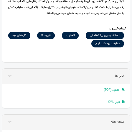
توانایی سازگاری داشتند زیرا آن‌ها به فکر حل مسئله بودند و می‌توانستند رفتارهایی انجام دهند که
به بهبود شرایط کمک کند و می‌توانستند هیجان‌هایشان را کنترل نمایند. ازآنجایی‌که اضطراب کمکی
به حل مشکل نمی‌کند پس به انجام وظایف شغلی خود می‌پرداختند.
کلمات کلیدی :
انعطاف پذیری روانشناختی
اضطراب
کووید 19
کارمندان مرد
معاونت بهداشت کرج
فایل ها
دانلود (PDF)
فایل XML
سابقه مقاله