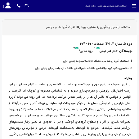
EN
فصلنامه راهبردهای نو در روان شناسی و علوم تربیتی
استفاده از اصول یادگیری به منظور بهبود رفاه افراد، گروه ها و جوامع
دوره 5، شماره 13، 1401، صفحات 320 - 339
2
1
نویسندگان :
دکتر قمر کیانی
، رویا ملایی*
1
- استادیار، گروه روانشناسی، دانشگاه آزاد اسلامی واحد زنجان، ایران
2
- دانشجوی دکترا، گروه روانشناسی، دانشکده علوم انسانی، دانشگاه آزاد واحد زنجان، زنجان، ایران
چکیده :
یادگیری همواره فرایندی مهم و موردتوجه بوده است. دانشمندان و صاحب نظران بسیاری در این
زمینه اظهارنظر، پژوهش و نظریه‌پردازی نموده و به شناسایی مجموعه‌ای کوچک اما قدرتمند از
قوانین و عواملی که تأثیر آن ها را بر رفتار تعدیل می‌کند، پرداخته اند. این رویه می تواند کاربرد
های فراوانی را در زندگی انسان ها و دیگر موجودات ایفا نماید. روش‌ها، آثار و اصول برگرفته از
مفاهیم روان‌شناسی یادگیری، رفتار انسان را هدایت کرده و می‌تواند به‌ ما در حفظ زندگی و بهبود
رفاه کمک کنند. روان‌شناسان در حوزه کاربرد یادگیری عملکردی، موفقیت‌های بسیاری را در خصوص
تغییرات رفتاری در افراد و سطوح گروه‌های کوچک، و نیز تا حدودی در تغییر رفتار سیستم‌های
بزرگ‌تر مانند شرکت‌ها، جوامع یا گونه‌ها، به‌دست‌آمده آورده‌اند. برخی از مؤثرترین روش‌های
درمانی در درمان‌های بالینی روش‌هایی را شامل می شوند که از روش مطالعات روان‌شناسی یادگیری