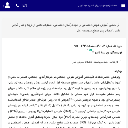
EN
فصلنامه راهبردهای نو در روان شناسی و علوم تربیتی
اثر بخشی آموزش هوش اجتماعی بر خودکارآمدی اجتماعی، اضطراب ناشی از کرونا و کمال گرایی
دانش آموزان پسر مقطع متوسطه اول
دوره 5، شماره 13، 1401، صفحات 243 - 252
1
نویسندگان :
پریسا قادری*
1
- کارشناسی ارشد علوم تربیتی دانشگاه پیام نور، ایران
چکیده :
پژوهش حاضر باهدف اثربخشی آموزش هوش اجتماعی بر خودکارآمدی اجتماعی، اضطراب ناشی از
کرونا و کمال‌گرایی دانش آموزان پسر مقطع متوسطه اول انجام گرفت. روش پژوهش نیمه آزمایشی
با طرح پیش‌آزمون و پس‌آزمون با گروه کنترل بود. جامعه آماری پژوهش حاضر کلیه دانش آموزان
پسر مقطع متوسطه اول شهر سمنان را تشکیل دادند. روش نمونه‌گیری به‌صورت خوشه‌ای
چندمرحله‌ای بود؛ و نمونه پژوهش شامل 30 آزمودنی که به روش خوشه‌ای چندمرحله‌ای انتخاب‌شده
بودند و به‌طور تصادفی در دو گروه آزمایشی (15 نفر) و کنترل (15 نفر) قرار گرفتند. ابزارهای پژوهش
مقیاس خودکارآمدی اجتماعی نوجوان کلنی (1989)، مقیاس اضطراب کرونا ویروس علی پور (1398) و
مقیاس کمال‌گرایی چندبعدی تهران بشارت (1386) بود. برای تجزیه‌وتحلیل آماری داده‌ها از تحلیل
کوواریانس به کمک نرم‌افزار SPSS استفاده شد. نتایج نشان داد که آموزش هوش اجتماعی بر