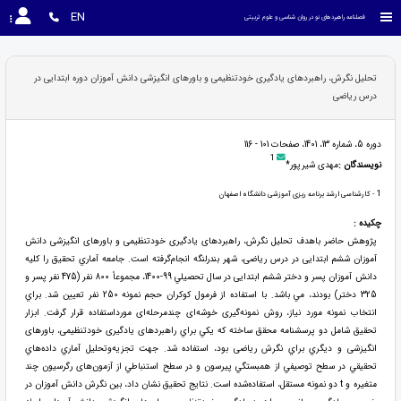
EN
فصلنامه راهبردهای نو در روان شناسی و علوم تربیتی
تحلیل نگرش، راهبردهای یادگیری خودتنظیمی و باورهای انگیزشی دانش آموزان دوره ابتدایی در
درس ریاضی
دوره 5، شماره 13، 1401، صفحات 101 - 116
1
نویسندگان :
مهدی شیرپور*
1
- کارشناسی ارشد برنامه ریزی آموزشی دانشگاه اصفهان
چکیده :
پژوهش حاضر باهدف تحلیل نگرش، راهبردهای یادگیری خودتنظیمی و باورهای انگیزشی دانش
آموزان ششم ابتدایی در درس ریاضی، شهر بندرلنگه انجام‌گرفته است. جامعه آماري تحقيق را كليه
دانش آموزان پسر و دختر ششم ابتدایی در سال تحصيلي 99-1400، مجموعاً 800 نفر (475 نفر پسر و
325 دختر) بودند، مي باشد. با استفاده از فرمول کوکران حجم نمونه 250 نفر تعیین شد. براي
انتخاب نمونه مورد نیاز، روش نمونه‌گیری خوشه‌ای چندمرحله‌ای مورداستفاده قرار گرفت. ابزار
تحقيق شامل دو پرسشنامه محقق ساخته که يکي براي راهبردهای یادگیری خودتنظیمی، باورهای
انگیزشی و ديگري براي نگرش ریاضی بود، استفاده شد. جهت تجزیه‌وتحلیل آماري داده‌هاي
تحقيقي در سطح توصيفي از همبستگي پيرسون و در سطح استنباطي از آزمون‌های رگرسیون چند
متغیره و t دو نمونه مستقل، استفاده‌شده است. نتايج تحقيق نشان داد، بين نگرش دانش آموزان در