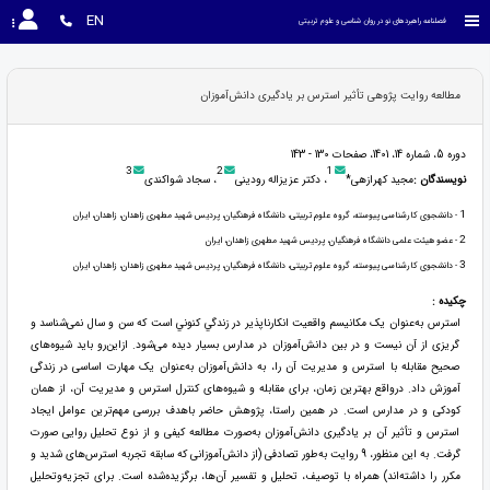
EN
فصلنامه راهبردهای نو در روان شناسی و علوم تربیتی
مطالعه روایت پژوهی تأثیر استرس بر یادگیری دانش‌آموزان
دوره 5، شماره 14، 1401، صفحات 130 - 143
3
2
1
نویسندگان :
مجید کهرازهی*
، دکتر عزیزاله رودینی
، سجاد شواکندی
1
- دانشجوی کارشناسی پیوسته، گروه علوم تربیتی، دانشگاه فرهنگیان، پردیس شهید مطهری زاهدان، زاهدان، ایران
2
- عضو هیئت علمی دانشگاه فرهنگیان، پردیس شهید مطهری زاهدان، ایران
3
- دانشجوی کارشناسی پیوسته، گروه علوم تربیتی، دانشگاه فرهنگیان، پردیس شهید مطهری زاهدان، زاهدان، ایران
چکیده :
استرس به‌عنوان يک مکانیسم واقعيت انکارناپذير در زندگي كنوني است که سن و سال نمی‌شناسد و
گریزی از آن نیست و در بین دانش‌آموزان در مدارس بسیار دیده می‌شود. ازاین‌رو باید شیوه‌های
صحیح مقابله با استرس و مدیریت آن را، به دانش‌آموزان به‌عنوان یک مهارت اساسی در زندگی
آموزش داد. درواقع بهترین زمان، برای مقابله و شیوه‌های کنترل استرس و مدیریت آن، از همان
کودکی و در مدارس است. در همین راستا، پژوهش حاضر باهدف بررسی مهم‌ترین عوامل ایجاد
استرس و تأثیر آن بر یادگیری دانش‌آموزان به‌صورت مطالعه کیفی و از نوع تحلیل روایی صورت
گرفت. به این منظور، 9 روایت به‌طور تصادفی (از دانش‌آموزانی که سابقه تجربه استرس‌های شدید و
مکرر را داشته‌اند) همراه با توصیف، تحلیل و تفسیر آن‌ها، برگزیده‌شده است. برای تجزیه‌وتحلیل