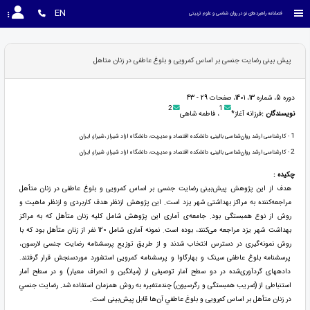
EN
فصلنامه راهبردهای نو در روان شناسی و علوم تربیتی
پیش بینی رضایت جنسی بر اساس کمرویی و بلوغ عاطفی در زنان متاهل
دوره 5، شماره 13، 1401، صفحات 29 - 43
2
1
نویسندگان :
فرزانه آغاز*
، فاطمه شاهی
1
- کارشناسی ارشد روان‌شناسی بالینی، دانشکده اقتصاد و مدیریت، دانشگاه ازاد شیراز ،شیراز، ایران
2
- کارشناسی ارشد روان‌شناسی بالینی، دانشکده اقتصاد و مدیریت، دانشگاه ازاد شیراز، شیراز، ایران
چکیده :
هدف از این پژوهش پیش‌بینی رضایت جنسی بر اساس کمرویی و بلوغ عاطفی در زنان متأهل
مراجعه‌کننده به مراکز بهداشتی شهر یزد است. این پژوهش ازنظر هدف کاربردی و ازنظر ماهیت و
روش از نوع همبستگی بود. جامعه‌ی آماری این پژوهش شامل کلیه زنان متأهل که به مراکز
بهداشت شهر یزد مراجعه می‌کنند، بوده است. نمونه آماری شامل 120 نفر از زنان متأهل بود که با
روش نمونه‌گیری در دسترس انتخاب شدند و از طریق توزیع پرسشنامه رضایت جنسی لارسون،
پرسشنامه بلوغ عاطفی سینک و بهارگاوا و پرسشنامه کمرویی استنفورد موردسنجش قرار گرفتند.
داده‏های گردآوری‌شده در دو سطح آمار توصیفی از (میانگین و انحراف معیار) و در سطح آمار
استنباطی از (ضریب همبستگی و رگرسیون) چندمتغیره به روش همزمان استفاده شد. رضایت جنسي
در زنان متأهل بر اساس کم‌رویی و بلوغ عاطفي آن‌ها قابل پیش‌بینی است.