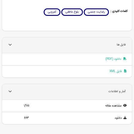
کلمات کلیدی :
رضایت جنسی
بلوغ عاطفی
کمرویی
فایل ها
دانلود (PDF)
فایل XML
آمار و اطلاعات
مشاهده مقاله
1,981
دانلود
663