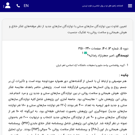
EN
فصلنامه راهبردهای نو در روان شناسی و علوم تربیتی
تعیین تفاوت بین نوازندگان ساز‌های سنتی با نوازندگان ساز‌های جدید از نظر مولفه‌های تفکر خلاق و
هوش هیجانی و سلامت روانی به تفکیک جنسیت
دوره 5، شماره 13، 1401، صفحات 340 - 351
1
نویسندگان :
امیر جعفرنژاد رضائیه*
1
- گروه روانشناسی، واحد علوم و تحقیقات، دانشگاه آزاد اسلامی، اهر، ایران.
چکیده :
هنر موسیقی و ارتباط آن با انسان از گذشته‌های دور همواره موردتوجه بوده است و تأثیرات آن بر
جسم، روح و روان انسان‌ها موردبررسی قرارگرفته شده است. پژوهش حاضر باهدف مقایسه تفکر
خلاق، هوش هیجانی و سلامت روانی در بین نوازندگان ساز‌های سنتی و جدید زن و مرد انجام شد.
روش این پژوهش علی – مقایسه‌ای بود. جامعه آماری این پژوهش شامل کلیه نوازندگان ساز‌های
سنتی و جدید شهر ارومیه به تعداد 400 نفر بودند (220 نفر نوازنده ساز‌های سنتی و 180 نفر نوازنده
ساز‌های جدید). نمونه‌گیری این پژوهش به‌صورت تصادفی طبقه‌ای بود، به این‌گونه که 110 نفر از
نوازندگان ساز‌های سنتی و 90 نفر از نوازندگان ساز‌های جدید انتخاب و درنهایت 200 نفر به‌عنوان
نمونه در نظر گرفته شد. ابزار‌های این پژوهش شامل پرسشنامه تفکر خلاق عابدی (1372)، پرسشنامه
هوش هیجانی بار اون (1980) و پرسشنامه تفکر سلامت روانی 90 سوالی (1973) بودند. برای تحلیل