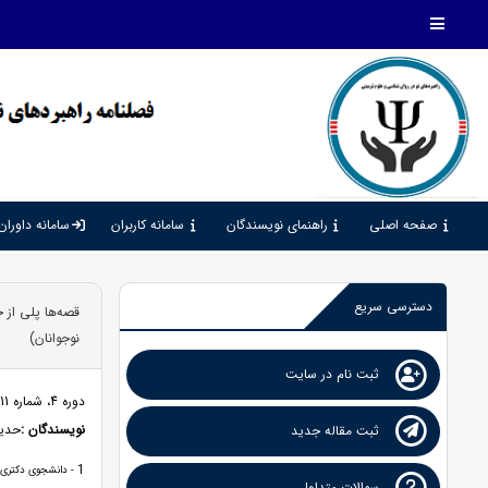
صفحه اصلی
راهنمای نویسندگان
سامانه کاربران
سامانه داوران
دسترسی سریع
قصه‌ها پلی از 
نوجوانان)
ثبت نام در سایت
دوره 4، شماره 11، 1400، صفحات 127 - 142
نویسندگان :
حدیث
ثبت مقاله جدید
1
- دانشجوی دکتری علم ا
سوالات متداول