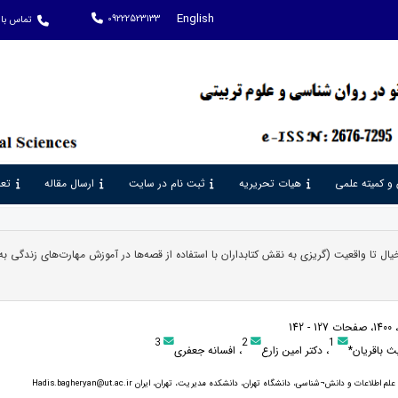
English
09222523133
تماس با 
 و کمیته علمی
هیات تحریریه
ثبت نام در سایت
ارسال مقاله
تعر
خیال تا واقعیت (گریزی به نقش کتابداران با استفاده از قصه‌ها در آموزش مهارت‌های زندگی به
3
2
1
 باقریان*
، دکتر امین زارع
، افسانه جعفری
طلاعات و دانش¬شناسی، دانشگاه تهران، دانشکده مدیریت، تهران، ایران Hadis.bagheryan@ut.ac.ir