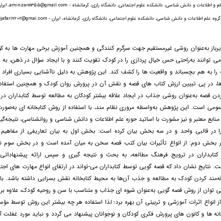
اطلاعات و دانش شناسی، دانشکده علوم اجتماعی، دانشگاه رازی، کرمانشاه - aminzare1355@gmail.com، ایران-
علم اطلاعات و دانش شناسی، دانشکده علوم اجتماعی، دانشگاه رازی، کرمانشاه، ایران - afsanejafari7202@gmai.com
یرباز به‌عنوان روشی غیرمستقیم جهت سرگرم کنندگی و همچنین آموزش برخی مهارت ها به کو
می توانند به‌راحتی حس خیال پردازی را در کودک تقویت کنند و با ایجاد سؤال در ذهن، ب
را به هم بچسباند و واقعیت ها را کشف کند. این پژوهش به دلیل ناآشنایی بسیاری افراد 
ها، در پی تبیین ارزش کتاب های قصه و نقش آن در پرورش روان کودک و همچنین استفاده
دن قصه به‌عنوان روشی جذاب در ایجاد علاقه بیشتر کودکان به مطالعه توسط کتابداران در
مومی است. این پژوهش به‌واسطه مروری نظام مند، با استفاده از روش کتابخانه ای به‌صور
 منابع معتبر و نیز مشورت با اساتید حوزه علم اطلاعات و دانش شناسی و روانشناسی، نتیجه‌گ
ا در قالبی واحد و در سه بخش بیان کرده است: بخش اول به بیان تعاریفی از مفاهیم 
در بخش دوم: از انواع تأثیرات بیان کتب قصه سخن به میان آمده است و در بخش سوم ن
 کتابداران در ترویج فرهنگ مطالعه، به بحث و نتیجه گیری و سپس ارائه پیشنهاداتی 
ت. نتایج نشان داد که قصه گویی توسط کتابداران می-تواند در ارتقای انواع مهارت های اجت
‌مند کردن کودک به مطالعه و جذب آن‌ها به محیط کتابخانه نقش بسزایی داشته باشد. با 
وان از روش قصه گویی به‌عنوان شیوه ای جذاب و متناسب با سن و روحیه کودک، علاوه بر ع
ز انواع اثرات آموزشی و تربیتی آن بهره برد؛ لذا استفاده هر چه بیشتر این روش توسط م
 ها و کانون های پرورش فکری کودکان و نوجوانان پیشنهاد می گردد و نباید مورد غفلت آنا