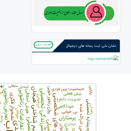
اطلاعات بیشتر
نشان ملی ثبت رسانه های دیجیتال
بهر
منطقی
تربیت
پایایی
حساسیت بین فردی
روان رنجور خویی
تنظیم شناختی هیجان
تعارضات زناشویی
سرزندگی تحصیلی
تعارض زناشویی
فر
هوش اخلاقی
بیش فعالی
نشخوار فکری
ویژگی های شخصیتی
ارزشیابی
مدیریت دانش
کیف
خودپنداره تحصیلی
خودآگاهی
حمایت اجتماعی ادراک شده
زاهدان
جوانان
بی خوابی
پرستاران
روابط
درمان
نوجوان