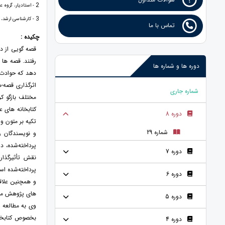
2
- استادیار، گروه علم و 
3
- کارشناسی ارشد، گروه 
تماس با ما
چکیده :
قصه گویی از د
رفتند. قصه ها 
دوره ها و شماره ها
دهد که حوادث 
اثرگذاری قصه-
شماره جاری
مختلف بازگو کر
کتابخانه های ع
دوره 8
تکیه بر متون و
شماره 29
و نویسندگان ر
پرداخته‌شده، 
دوره 7
نقش تأثیرگذار
پرداخته‌شده اس
دوره 6
و همچنین علاقه
های پژوهش می ت
دوره 5
وی به مطالعه ا
بخصوص کتابخانه
دوره 4