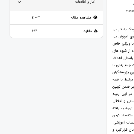
آمار و اطلاعات
مشاهده مقاله
2,003
دک به کار می
دانلود
662
ه وی آموزش می
با ویژگی خاص
 از شیوه های
 راستای اهداف
ت جمع بندی با
یری پژوهشگران
مرتبط با قصه
یز ضمن تبیین
در این زمینه
ماعی و اخلاقی
توجه به یافته
لاقه‌مند کردن
ؤسسات آموزشی،
ن قرار گیرد و