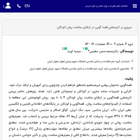
EN
فصلنامه راهبردهای نو در روان شناسی و علوم تربیتی
مروری بر اثربخشی قصه گویی در ارتقای سلامت روان کودکان
دوره 4، شماره 9، 1400، صفحات 72 - 83
2
1
نویسندگان :
دکترمحمدحسن عظیمی*
، سمیه آورند
1
- استادیار گروه علم اطلاعات و دانش شناسی دانشگاه شهیدچمران اهواز، اهواز، ایران
2
- دانشجوی کارشناسی ارشد گروه علم اطلاعات و دانش شناسی دانشگاه شهید چمران اهواز، اهواز، ایران
چکیده :
قصه‌گویی به‌عنوان روشی غیرمستقیم به‌منظور فراهم کردن چارچوبی برای آموزش و ارتقاء درک خود،
کارآیی و تجربیات متحد سازی، در کودکان و نوجوانان نقش دارد. هدف پژوهش حاضر بررسی
اثربخشی قصه‌گویی بر ارتقای سلامت روان کودکان 4 تا 10 بود. روش الهام‌بخش این مطالعه با
استفاده از کلیدواژه‌های سلامت روان، قصه‌گویی و کودکان در پایگاه‌های اطلاعاتی فارسی و انگلیسی
نظیر ایران داک، ایران مدکس، سید، مگ ایران، گوگل اسکالر و ساینس دایرکت، بین سال های
1385 تا 1398 صورت پذیرفت؛ که از میان آن‌ها 89 مقاله مرتبط بررسی و انتخاب شد. معیارهای
سلامت روانی در چهار حوزه‌ی شناختی، ارتباطی، مدیریتی و بدنی جدا و طبقه‌بندی شدند. مطابق
تجزیه‌وتحلیل یافته‌ها بیشترین میزان تطابق در مقاله‌ها مهارت‌های زندگی (22 درصد) و انواع
حمایت‌ها (19 درصد) معرفی شدند. بااطلاع کافی از معیارهای سلامت روان و تأثیر خواندن داستان بر