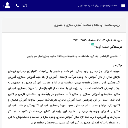
EN
فصلنامه راهبردهای نو در روان شناسی و علوم تربیتی
بررسی مقایسه ای مزایا و معایب آموزش مجازی و حضوری
دوره 5، شماره 13، 1401، صفحات 253 - 263
1
نویسندگان :
سمیه آورند*
1
- دانشجوی کارشناسی ارشد گروه علم اطلاعات و دانش شناسی دانشگاه شهید چمران اهواز، اهواز، ایران.
چکیده :
امروزه آموزش جز جدایی‌ناپذیر زندگی بشر شده و هرروز با پیشرفت تکنولوژی جدید،روش‌های
تازه‌ای برای ارائه‌ی آموزش به وجود می‌آید، ازجمله: آموزش از راه دور، آموزش مجازی، آموزش
الکترونیکی. این پژوهش باهدف بررسی مقایسه‌ای مزایا و معایب آموزش مجازی و حضوری به
روش توصیفی انجام‌شده است. این پژوهش با استفاده از کلیدواژه‌های \"آموزش مجازی، آموزش
سنتی، مقایسه‌ی آموزش مجازی و سنتی \" با جستجو در پایگاه‌های اطلاعاتی فارسی و لاتین
انجام‌شده است. در این پژوهش ابتدا آموزش مجازی تعریف‌شده سپس تفاوت آموزش مجازی و
الکترونیکی، مزایا و معایب، ضرورت‌های وجود آموزش مجازی، آموزش الکترونیکی در مقابل آموزش
سنتی یا آموزش چهره به چهره و... نتایج این پژوهش نشان می‌دهد، در کشور ما در اکثر
سازمان‌های آموزشی، زیرساخت لازم برای آموزش مجازی وجود ندارد و اساتید و دانشجویان به این
باور اعتقاددارند که آموزش مجازی در کنار آموزش سنتی نتیجه‌بخش خواهد بود.