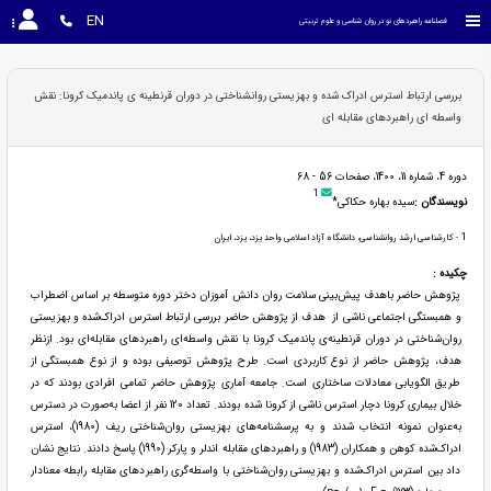
EN
فصلنامه راهبردهای نو در روان شناسی و علوم تربیتی
بررسی ارتباط استرس ادراک شده و بهزیستی روانشناختی در دوران قرنطینه ی پاندمیک کرونا: نقش
واسطه ای راهبردهای مقابله ای
دوره 4، شماره 11، 1400، صفحات 56 - 68
1
نویسندگان :
سیده بهاره حکاکی*
1
- کارشناسی ارشد روانشناسی، دانشگاه آزاد اسلامی واحد یزد، یزد، ایران
چکیده :
پژوهش حاضر باهدف پیش‌بینی سلامت روان دانش آموزان دختر دوره متوسطه ‏بر اساس ‏اضطراب
‏و همبستگی ‏اجتماعی ‏ناشی ‏از ‏ هدف از پژوهش حاضر بررسی ارتباط استرس ادراک‌شده و بهزیستی
روان‌شناختی در دوران قرنطینه‌ی پاندمیک کرونا با نقش واسطه‌ای راهبردهای مقابله‌ای بود. ازنظر
هدف، پژوهش حاضر از نوع کاربردی است. طرح پژوهش توصیفی بوده و از نوع همبستگی از
طریق الگویابی معادلات ساختاری است. جامعه آماری پژوهش حاضر تمامی افرادی بودند که در
خلال بیماری کرونا دچار استرس ناشی از کرونا شده بودند. تعداد 120 نفر از اعضا به‌صورت در دسترس
به‌عنوان نمونه انتخاب شدند و به پرسشنامه‌های بهزیستی روان‌شناختی ریف (1980)، استرس
ادراک‌شده کوهن و همکاران (1983) و راهبردهای مقابله اندلر و پارکر (1990) پاسخ دادند. نتایج نشان
داد بین استرس ادراک‌شده و بهزیستی روان‌شناختی با واسطه‌گری راهبردهای مقابله رابطه معنادار