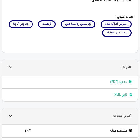
وجود دارد (0/173= Fو 0/001=p).
کلمات کلیدی :
استرس ادراک شده
بهزیستی روانشناختی
قرنطینه
ویروس کرونا
راهبردهای مقابله
فایل ها
دانلود (PDF)
فایل XML
آمار و اطلاعات
مشاهده مقاله
2,014