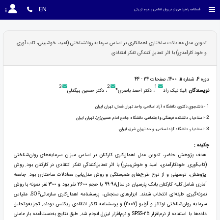
EN
فصلنامه راهبردهای نو در روان شناسی و علوم تربیتی
تدوین مدل معادلات ساختاری اهمالکاری بر اساس سرمایه روانشناختی (امید، خوشبینی، تاب آوری
و خود کارآمدی) با اثر تعدیل کنندگی تفکر انتقادی
دوره 4، شماره 11، 1400، صفحات 24 - 44
3
2
1
نویسندگان :
لیلا نیک راد
، دکتر احمد باصری*
، دکتر حسین بیگدلی
1
- دانشجوي دکتری، دانشگاه آزاد اسلامی، واحد تهران شمال، تهران، ایران
2
- استادیار، دانشکده فرهنگی و اجتماعی، دانشگاه جامع امام حسین(ع)، تهران، ایران
3
- استادیار، دانشگاه آزاد اسلامی، واحد تهران شرق، ايران.
چکیده :
هدف پژوهش حاضر، تدوین مدل اهمال‌کاری کارکنان بر اساس میزان سرمایه‌های روان‌شناختی
(تاب‌آوری. خودکارآمدی، امید و خوش‌بینی) با اثر تعدیل‌کنندگی تفکر انتقادی در کارکنان بود. روش
پژوهش، توصیفی و از نوع طرح‌های همبستگی و روش مدل‌یابی معادلات ساختاری بود. جامعه
آماری شامل کلیه کارکنان بانک پارسیان در سال98-99 با حجم 2600 نفر بود و 300 نفر نمونه با روش
نمونه‌گیری طبقه‌ای انتخاب شدند. ابزارهای سنجش، پرسشنامه اهمال‌کاری سازمانیSOP، مقیاس
سرمایه روان‌شناختی لوتانز و آولیو (2007) و پرسشنامه تفکر انتقادی ریکتس بودند. تجزیه‌وتحلیل
داده‌ها با استفاده از نرم‌افزار SPSS-25 و نرم‌افزار لیزرل انجام شد. طبق نتایج به‌دست‌آمده بار عاملی