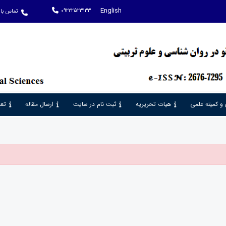
English
09222523133
تماس با 
 و کمیته علمی
هیات تحریریه
ثبت نام در سایت
ارسال مقاله
تعر