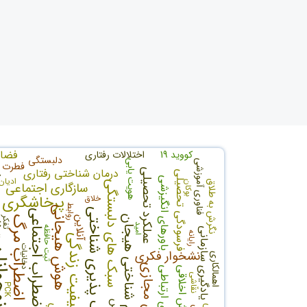
فضا
کووید 19
اختلالات رفتاری
دلبستگی
فناوری آموزشی
هویت یابی
فطرت
تنظی
درمان شناختی رفتاری
عملکرد تحصیلی
فرسودگی تحصیلی
باورهای انگیزشی
ادیان
نگرش به طلاق
سبک های دلبستگی
بوکان
سازگاری اجتماعی
پرخاشگری
خلاق
روابط
هوش هیجانی
انعطاف پذیری شناختی
اضطراب اجتماعی
تنظیم شناختی هیجان
اضطراب مرگ
تفکر
آنلاین
امید
ثبت حافظه
یادگیری سازمانی
رایانه
کیفیت زندگی
دخانیات
نوجو
نشخوار فکری
اهمالکاری
آموزش مجازی
هوش اخلاقی
الگوهای ارتباطی
نقّاشی
PCK